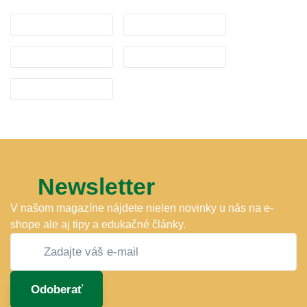
Newsletter
V našom magazíne nájdete nielen novinky u nás na e-
shope ale aj tipy a edukačné články.
Odoberať