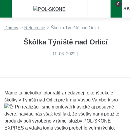
0
SK
Domov
Referencie
Škôlka Týniště nad Orlicí
Škôlka Týniště nad Orlicí
11. 03. 2022
|
Máme tu niekoľko fotografií z nedávnej rekonštrukcie
škôlky v Týništi nad Orlicí pre firmu
Vaspo Vamberk sro
Pri realizácii sme montovali klasické aj posuvné
dvere, najviac nás však teší fakt, že všetky nami použité
produkty boli vyrobené v rámci služby POL-SKONE
EXPRES a vďaka tomu všetko prebehlo veľmi rýchlo.