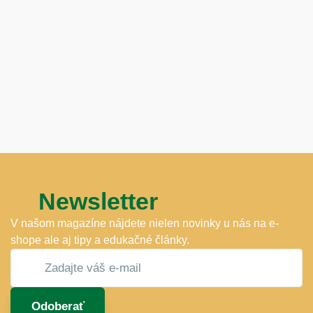
Newsletter
V našom magazíne nájdete nielen novinky u nás na e-
shope ale aj tipy a edukačné články.
Odoberať