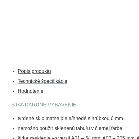
Popis produktu
Technické špecifikácie
Hodnotenie
ŠTANDARDNÉ VYBAVENIE
tvrdené sklo matné biele/hnedé s hrúbkou 6 mm
nemožno použiť sklenenú tabuľu v čiernej farbe
šírka zasklenia vo verzii A01 – 54 mm; A02 – 205 mm,