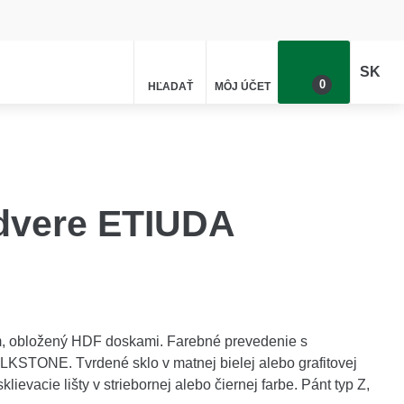
SK
0
HĽADAŤ
MÔJ ÚČET
Dopyt
 dvere ETIUDA
m, obložený HDF doskami. Farebné prevedenie s
TONE. Tvrdené sklo v matnej bielej alebo grafitovej
ievacie lišty v striebornej alebo čiernej farbe. Pánt typ Z,