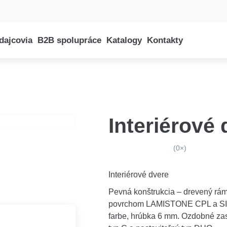
dajcovia
B2B spolupráce
Katalogy
Kontakty
E-shop
Interiérové
(0×)
Interiérové dvere
Pevná konštrukcia – drevený rá
povrchom LAMISTONE CPL a SILKS
farbe, hrúbka 6 mm. Ozdobné zaskl