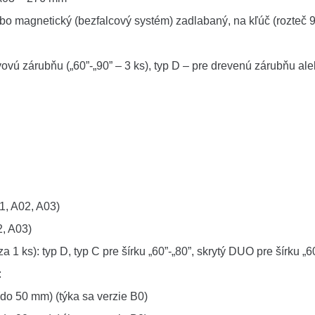
bo magnetický (bezfalcový systém) zadlabaný, na kľúč (rozteč
ovú zárubňu („60”-„90” – 3 ks), typ D – pre drevenú zárubňu ale
1, A02, A03)
2, A03)
a 1 ks): typ D, typ C pre šírku „60”-„80”, skrytý DUO pre šírku „6
:
do 50 mm) (týka sa verzie B0)