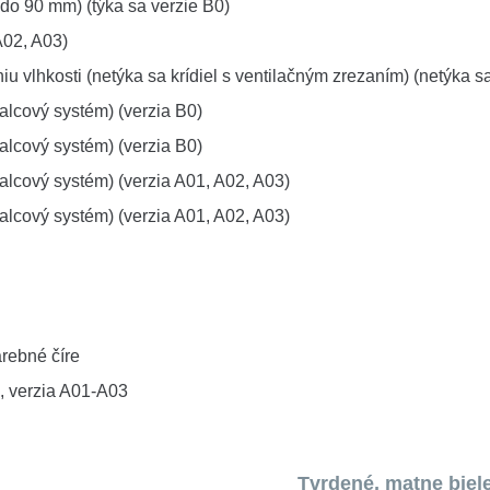
do 90 mm) (týka sa verzie B0)
A02, A03)
vlhkosti (netýka sa krídiel s ventilačným zrezaním) (netýka sa
alcový systém) (verzia B0)
alcový systém) (verzia B0)
lcový systém) (verzia A01, A02, A03)
lcový systém) (verzia A01, A02, A03)
arebné číre
1, verzia A01-A03
Tvrdené, matne biel