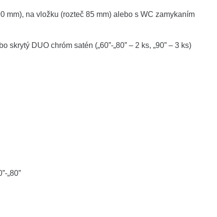
 90 mm), na vložku (rozteč 85 mm) alebo s WC zamykaním
bo skrytý DUO chróm satén („60”-„80” – 2 ks, „90” – 3 ks)
0”-„80”