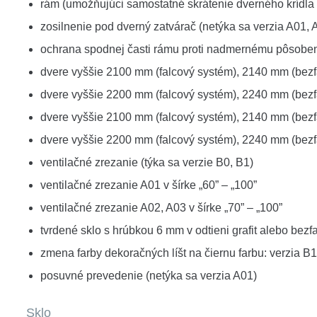
rám (umožňujúci samostatné skrátenie dverného krídla 
zosilnenie pod dverný zatvárač (netýka sa verzia A01, 
ochrana spodnej časti rámu proti nadmernému pôsobeniu 
dvere vyššie 2100 mm (falcový systém), 2140 mm (bezf
dvere vyššie 2200 mm (falcový systém), 2240 mm (bezf
dvere vyššie 2100 mm (falcový systém), 2140 mm (bezfa
dvere vyššie 2200 mm (falcový systém), 2240 mm (bezfa
ventilačné zrezanie (týka sa verzie B0, B1)
ventilačné zrezanie A01 v šírke „60” – „100”
ventilačné zrezanie A02, A03 v šírke „70” – „100”
tvrdené sklo s hrúbkou 6 mm v odtieni grafit alebo bezf
zmena farby dekoračných líšt na čiernu farbu: verzia B
posuvné prevedenie (netýka sa verzia A01)
Sklo