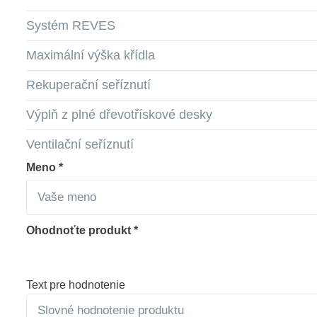
Systém REVES
Maximální výška křídla
Rekuperační seříznutí
Výplň z plné dřevotřískové desky
Ventilační seříznutí
Meno *
Ohodnoťte produkt *
Text pre hodnotenie