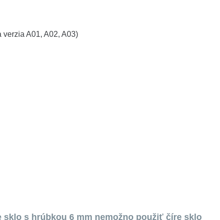
 verzia A01, A02, A03)
e sklo s hrúbkou 6 mm nemožno použiť číre sklo