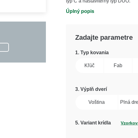
typ C a nastaviteľný typ DUO.
Úplný popis
Zadajte parametre
1. Typ kovania
Kľúč
Fab
3. Výplň dverí
Voština
Plná dr
5
. Variant krídla
Vzorkovn