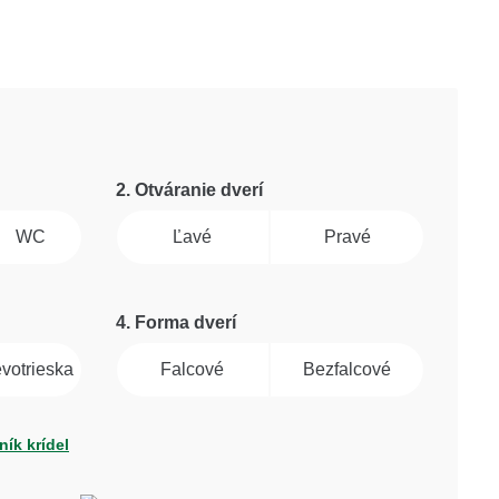
2. Otváranie dverí
WC
Ľavé
Pravé
4. Forma dverí
evotrieska
Falcové
Bezfalcové
ík krídel