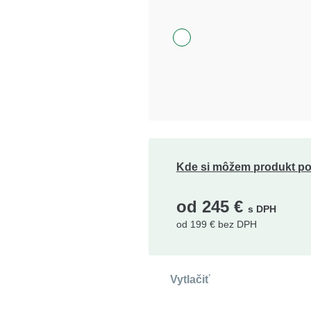
Kde si môžem produkt po
od
245
€
s DPH
od
199
€ bez DPH
Vytlačiť