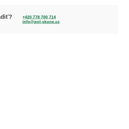
adiť?
+420 778 700 714
info@pol-skone.cz