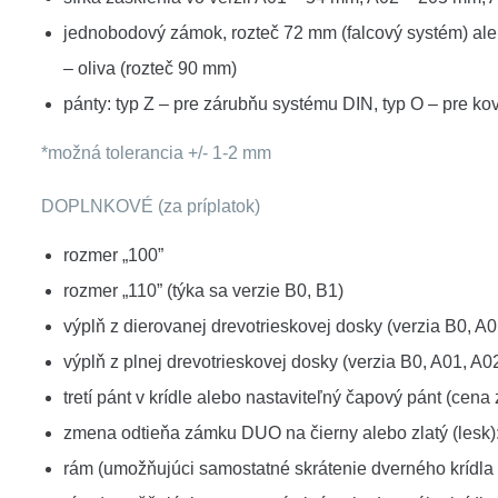
jednobodový zámok, rozteč 72 mm (falcový systém) ale
– oliva (rozteč 90 mm)
pánty: typ Z – pre zárubňu systému DIN, typ O – pre kov
*možná tolerancia +/- 1-2 mm
DOPLNKOVÉ (za príplatok)
rozmer „100”
rozmer „110” (týka sa verzie B0, B1)
výplň z dierovanej drevotrieskovej dosky (verzia B0, A0
výplň z plnej drevotrieskovej dosky (verzia B0, A01, A0
tretí pánt v krídle alebo nastaviteľný čapový pánt (cena z
zmena odtieňa zámku DUO na čierny alebo zlatý (lesk)
rám (umožňujúci samostatné skrátenie dverného krídla 